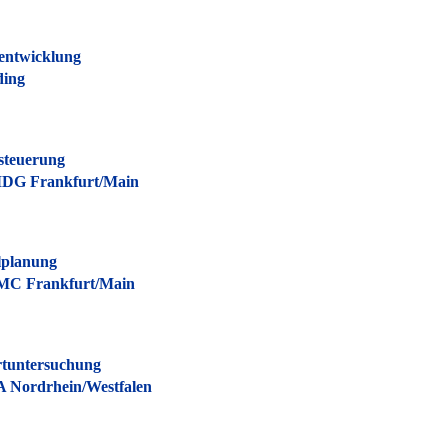
entwicklung
ding
steuerung
MDG Frankfurt/Main
lplanung
NMC Frankfurt/Main
rtuntersuchung
A Nordrhein/Westfalen