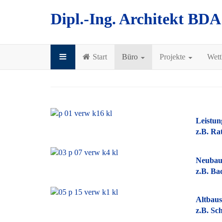
Dipl.-Ing. Architekt BD
Start
Büro
Projekte
Wet
Leistun
z.B. Ra
Neubau
z.B. Ba
Altbaus
z.B. Sc