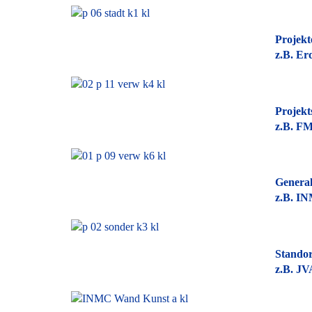
Projekt
z.B. Er
Projekt
z.B. F
Genera
z.B. I
Stando
z.B. JV