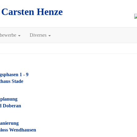
A Carsten Henze
tbewerbe
Diverses
gsphasen 1 - 9
thaus Stade
planung
d Doberan
anierung
hloss Wendhausen