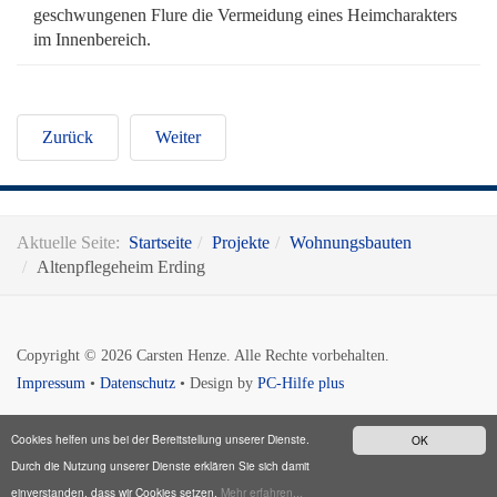
geschwungenen Flure die Vermeidung eines Heimcharakters
im Innenbereich.
Zurück
Weiter
Aktuelle Seite:
Startseite
Projekte
Wohnungsbauten
Altenpflegeheim Erding
Copyright © 2026 Carsten Henze. Alle Rechte vorbehalten.
Impressum
•
Datenschutz
• Design by
PC-Hilfe plus
Cookies helfen uns bei der Bereitstellung unserer Dienste.
OK
Durch die Nutzung unserer Dienste erklären Sie sich damit
einverstanden, dass wir Cookies setzen.
Mehr erfahren...