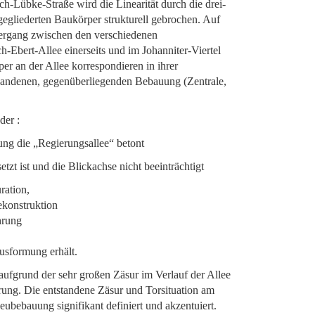
ch-Lübke-Straße wird die Linearität durch die drei-
 gegliederten Baukörper strukturell gebrochen. Auf
bergang zwischen den verschiedenen
h-Ebert-Allee einerseits und im Johanniter-Viertel
per an der Allee korrespondieren in ihrer
handenen, gegenüberliegenden Bebauung (Zentrale,
der :
ung die „Regierungsallee“ betont
zt ist und die Blickachse nicht beeinträchtigt
ration,
ekonstruktion
hrung
Ausformung erhält.
ufgrund der sehr großen Zäsur im Verlauf der Allee
rung. Die entstandene Zäsur und Torsituation am
ubebauung signifikant definiert und akzentuiert.