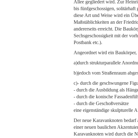
Allee gegliedert wird. Zur Heinri
bis fünfgeschossigen, solitärhaft
diese Art und Weise wird ein Ü
Maßstäblichkeiten an der Friedric
andererseits erreicht. Die Baukör
Sechsgeschossigkeit mit der vor
Postbank etc.).
Angeordnet wird ein Baukörper, 
a)durch strukturparallele Anordn
b)jedoch vom Straßenraum abgeset
c)- durch die geschwungene Figu
- durch die Ausbildung als Häng
- durch die konische Fassadenfü
- durch die Geschoßversätze
eine eigenständige skulpturelle 
Der neue Karavanknoten bedarf a
einer neuen baulichen Akzentuie
Karavan­knoten wird durch die Ne