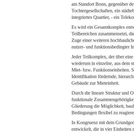
am Standort Bonn, gegenüber der
Tochtergesellschaften, ein städt
integriertes Quartier, - ein Telek
Es wird ein Gesamtkomplex entwi
Teilbereichen zusammensetzt, di
Zuge einer weiteren hochbaulich
nutzer- und funktions­bedingter 
Jeder Teilkomplex, der über eine 
wiederum in einzelne, aus dem st
Miet- bzw. Funktionseinheiten. So
Identifikation fördernde, hierarc
Gebäude zur Mieteinheit.
Durch die lineare Struktur und 
funktionale Zusammengehörigkeit s
Gliederung die Möglichkeit, bauli
Bedingungen flexibel zu reagieren
In Kongruenz mit dem Grundgeda
entwickelt, die in vier Einheiten