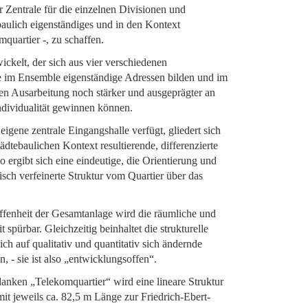
 Zentrale für die einzelnen Divisionen und
ebaulich eigenständiges und in den Kontext
omquartier -, zu schaffen.
ckelt, der sich aus vier verschiedenen
e im Ensemble eigenständige Adressen bilden und im
en Ausarbeitung noch stärker und ausgeprägter an
Individualität gewinnen können.
eigene zentrale Eingangshalle verfügt, gliedert sich
ädtebaulichen Kontext resultierende, differenzierte
 ergibt sich eine eindeutige, die Orientierung und
hisch verfeinerte Struktur vom Quartier über das
Offenheit der Gesamtanlage wird die räumliche und
pürbar. Gleichzeitig beinhaltet die strukturelle
ch auf qualitativ und quantitativ sich ändernde
, - sie ist also „entwicklungsoffen“.
nken „Telekomquartier“ wird eine lineare Struktur
 mit jeweils ca. 82,5 m Länge zur Friedrich-Ebert-